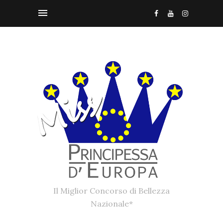
Il Miglior Concorso di Bellezza
Nazionale*