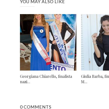
YOU MAY ALSO LIKE
Georgiana Chiarello, finalista
Giulia Barba, fi
nazi...
M...
0 COMMENTS