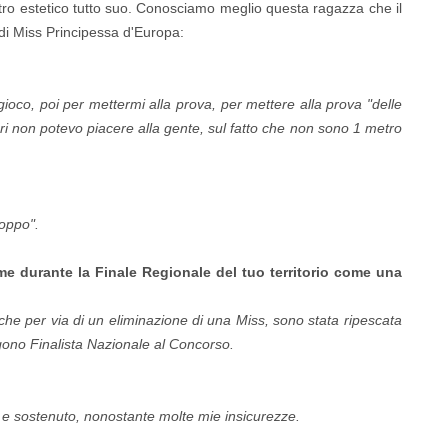
tro estetico tutto suo. Conosciamo meglio questa ragazza che il
di Miss Principessa d'Europa:
oco, poi per mettermi alla prova, per mettere alla prova "delle
ari non potevo piacere alla gente, sul fatto che non sono 1 metro
roppo".
e durante la Finale Regionale del tuo territorio come una
e per via di un eliminazione di una Miss, sono stata ripescata
ggono Finalista Nazionale al Concorso.
e sostenuto, nonostante molte mie insicurezze.