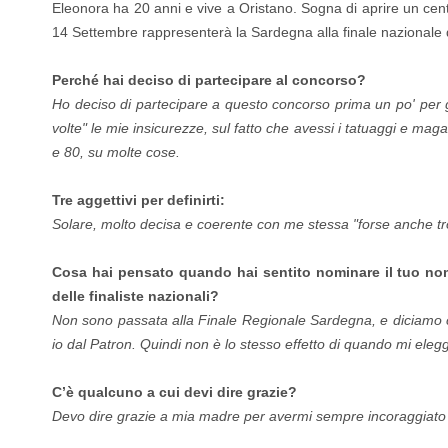
Eleonora ha 20 anni e vive a Oristano. Sogna di aprire un cen
14 Settembre rappresenterà la Sardegna alla finale nazionale 
Perché hai deciso di partecipare al concorso?
Ho deciso di partecipare a questo concorso prima un po' per gi
volte" le mie insicurezze, sul fatto che avessi i tatuaggi e mag
e 80, su molte cose.
Tre aggettivi per definirti:
Solare, molto decisa e coerente con me stessa "forse anche t
Cosa hai pensato quando hai sentito nominare il tuo nom
delle finaliste nazionali?
Non sono passata alla Finale Regionale Sardegna, e diciamo ch
io dal Patron. Quindi non è lo stesso effetto di quando mi ele
C’è qualcuno a cui devi dire grazie?
Devo dire grazie a mia madre per avermi sempre incoraggiato 