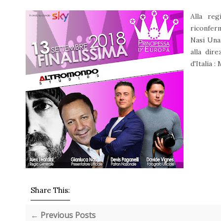
Alla reg
riconferm
Nasi Una
alla dir
d'Italia 
Share This:
← Previous Posts