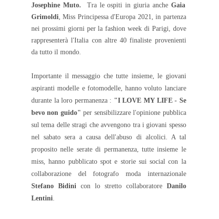
Josephine Muto.
Tra le ospiti in giuria anche
Gaia
Grimoldi
, Miss Principessa d'Europa 2021, in partenza
nei prossimi giorni per la fashion week di Parigi, dove
rappresenterà l'Italia con altre 40 finaliste provenienti
da tutto il mondo.
Importante il messaggio che tutte insieme, le giovani
aspiranti modelle e fotomodelle, hanno voluto lanciare
durante la loro permanenza :
"I LOVE MY LIFE - Se
bevo non guido"
per sensibilizzare l'opinione pubblica
sul tema delle stragi che avvengono tra i giovani spesso
nel sabato sera a causa dell'abuso di alcolici. A tal
proposito nelle serate di permanenza, tutte insieme le
miss, hanno pubblicato spot e storie sui social con la
collaborazione del fotografo moda internazionale
Stefano Bidini
con lo stretto collaboratore
Danilo
Lentini
.