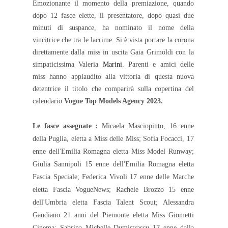
Emozionante il momento della premiazione, quando
dopo 12 fasce elette, il presentatore, dopo quasi due
minuti di suspance, ha nominato il nome della
vincitrice che tra le lacrime. Si è vista portare la corona
direttamente dalla miss in uscita Gaia Grimoldi con la
simpaticissima Valeria
Marini
. Parenti e amici delle
miss hanno applaudito alla vittoria di questa nuova
detentrice il titolo che comparirà sulla copertina del
calendario
Vogue Top Models Agency 2023.
Le fasce assegnate :
Micaela Masciopinto, 16 enne
della Puglia, eletta a Miss delle Miss; Sofia Focacci, 17
enne dell'Emilia Romagna eletta Miss Model Runway;
Giulia Sannipoli 15 enne dell'Emilia Romagna eletta
Fascia Speciale; Federica Vivoli 17 enne delle Marche
eletta Fascia VogueNews; Rachele Brozzo 15 enne
dell'Umbria eletta Fascia Talent Scout; Alessandra
Gaudiano 21 anni del Piemonte eletta Miss Giometti
Cinema; Sabrina Michelle Dumistrascu 17 enne dalla