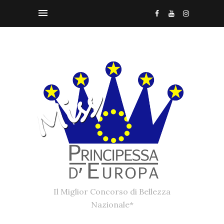
Il Miglior Concorso di Bellezza
Nazionale*